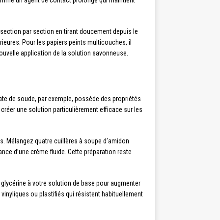
omme un agent de contact prolongé qui maintient
 section par section en tirant doucement depuis le
rieures. Pour les papiers peints multicouches, il
nouvelle application de la solution savonneuse.
onate de soude, par exemple, possède des propriétés
créer une solution particulièrement efficace sur les
es. Mélangez quatre cuillères à soupe d’amidon
ance d’une crème fluide. Cette préparation reste
de glycérine à votre solution de base pour augmenter
inyliques ou plastifiés qui résistent habituellement