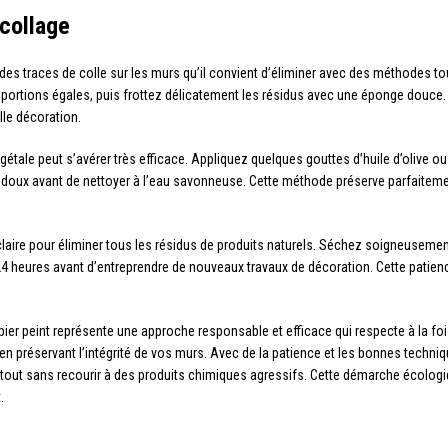
écollage
nt des traces de colle sur les murs qu’il convient d’éliminer avec des méthodes t
ortions égales, puis frottez délicatement les résidus avec une éponge douce. C
lle décoration.
égétale peut s’avérer très efficace. Appliquez quelques gouttes d’huile d’olive 
 doux avant de nettoyer à l’eau savonneuse. Cette méthode préserve parfaitement
claire pour éliminer tous les résidus de produits naturels. Séchez soigneusemen
eures avant d’entreprendre de nouveaux travaux de décoration. Cette patience 
 papier peint représente une approche responsable et efficace qui respecte à la 
en préservant l’intégrité de vos murs. Avec de la patience et les bonnes techn
e tout sans recourir à des produits chimiques agressifs. Cette démarche écologi
.