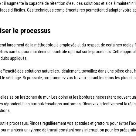
x : il augmente la capacité de rétention d’eau des solutions et aide à maintenir
rfaces difficiles. Ces techniques complémentaires permettent d’adapter votre app
iser le processus
épend largement de la méthodologie employée et du respect de certaines règles 
ètres carrés, pour maintenir un contrôle optimal sur le processus. Cette appro
duits appliqués.
’efficacité des solutions naturelles. Idéalement, travaillez dans une pièce chau
nt le séchage. Si possible, programmez vos travaux durant les mois les plus chau
lles selon les zones du mur. Les coins et les bordures nécessitent souvent un 
 répondent bien aux pulvérisations uniformes. Observez attentivement la réacti
ctions.
t le processus. Rincez régulièrement vos spatules et grattoirs pour éviter l’acc
our maintenir un rythme de travail constant sans interruption pour les préparati