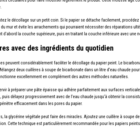
nts circulaires pour faire mousser légèrement le produit. Cette mousse agit c
.
ez le décollage sur un petit coin. Si le papier se détache facilement, procédez
té du mur et évite les arrachements qui pourraient nécessiter des réparations ulté
ant d’abord la couche supérieure, puis en traitant la couche inférieure avec une 
es avec des ingrédients du quotidien
nes peuvent considérablement faciliter le décollage du papier peint. Le bicarb
 Mélangez deux cuillères à soupe de bicarbonate dans un litre d’eau chaude pour 
fonctionne excellemment en complément des autres méthodes naturelles.
rvir à préparer une pâte épaisse qui adhère parfaitement aux surfaces vertical
, puis délayez progressivement avec de l’eau chaude jusqu’à obtenir la consist
 pénètre efficacement dans les pores du papier.
ts, la glycérine végétale peut faire des miracles. Ajoutez une cuillère à soupe 
on. Cette technique est particulièrement recommandée pour les papiers peints v