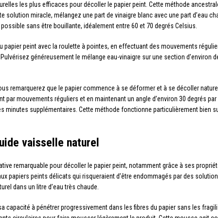
relles les plus efficaces pour décoller le papier peint. Cette méthode ancestrale t
te solution miracle, mélangez une part de vinaigre blanc avec une part d’eau ch
e possible sans être bouillante, idéalement entre 60 et 70 degrés Celsius.
papier peint avec la roulette à pointes, en effectuant des mouvements régulier
er. Pulvérisez généreusement le mélange eau-vinaigre sur une section d’environ d
Vous remarquerez que le papier commence à se déformer et à se décoller naturel
t par mouvements réguliers et en maintenant un angle d’environ 30 degrés par r
es minutes supplémentaires. Cette méthode fonctionne particulièrement bien sur 
uide vaisselle naturel
native remarquable pour décoller le papier peint, notamment grâce à ses propri
ux papiers peints délicats qui risqueraient d’être endommagés par des solutions
turel dans un litre d’eau très chaude.
a capacité à pénétrer progressivement dans les fibres du papier sans les fragili