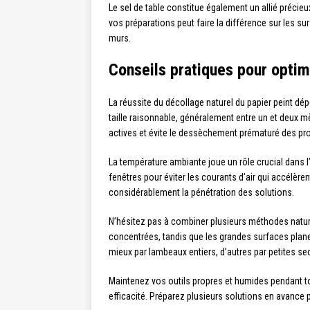
Le sel de table constitue également un allié précieu
vos préparations peut faire la différence sur les su
murs.
Conseils pratiques pour optim
La réussite du décollage naturel du papier peint d
taille raisonnable, généralement entre un et deux m
actives et évite le dessèchement prématuré des pro
La température ambiante joue un rôle crucial dans l
fenêtres pour éviter les courants d’air qui accélère
considérablement la pénétration des solutions.
N’hésitez pas à combiner plusieurs méthodes nature
concentrées, tandis que les grandes surfaces planes
mieux par lambeaux entiers, d’autres par petites se
Maintenez vos outils propres et humides pendant tou
efficacité. Préparez plusieurs solutions en avance p