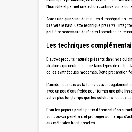
d’une éponge naturelle, en effectuant des mouveme
l’humidité et permet une action continue sur la colle
Après une quinzaine de minutes d’imprégnation, test
bas vers le haut. Cette technique préserve l’intégri
peut être nécessaire de répéter l’opération en retir
Les techniques complémentair
D’autres produits naturels présents dans nos cuisi
alcalines qui neutralisent certains types de colles.
colles synthétiques modernes. Cette préparation 
L’amidon de maïs ou la farine peuvent également se
avec un peu d’eau froide pour former une pâte lisse
active plus longtemps que les solutions liquides et
Pour les papiers peints particulièrement récalcitran
son pouvoir pénétrant et prolonger son temps d’acti
aux méthodes traditionnelles.