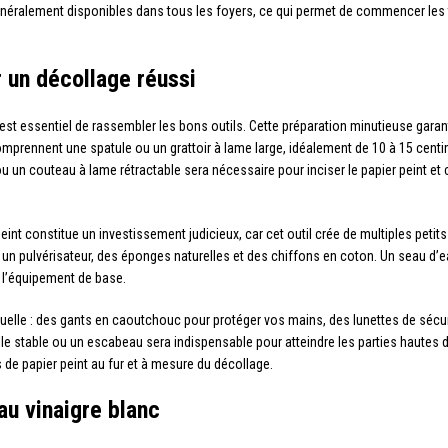
généralement disponibles dans tous les foyers, ce qui permet de commencer les
r un décollage réussi
 essentiel de rassembler les bons outils. Cette préparation minutieuse garantit 
omprennent une spatule ou un grattoir à lame large, idéalement de 10 à 15 centim
un couteau à lame rétractable sera nécessaire pour inciser le papier peint et c
int constitue un investissement judicieux, car cet outil crée de multiples petits 
ez un pulvérisateur, des éponges naturelles et des chiffons en coton. Un seau d
 l’équipement de base.
uelle : des gants en caoutchouc pour protéger vos mains, des lunettes de sécuri
lle stable ou un escabeau sera indispensable pour atteindre les parties hautes d
de papier peint au fur et à mesure du décollage.
au vinaigre blanc