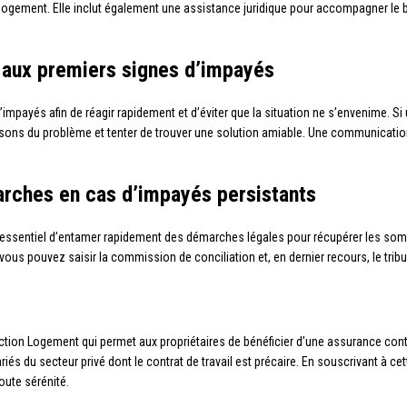
logement. Elle inclut également une assistance juridique pour accompagner le ba
ce aux premiers signes d’impayés
d’impayés afin de réagir rapidement et d’éviter que la situation ne s’envenime. Si
aisons du problème et tenter de trouver une solution amiable. Une communicatio
rches en cas d’impayés persistants
est essentiel d’entamer rapidement des démarches légales pour récupérer les s
ous pouvez saisir la commission de conciliation et, en dernier recours, le trib
tion Logement qui permet aux propriétaires de bénéficier d’une assurance contr
s du secteur privé dont le contrat de travail est précaire. En souscrivant à cett
oute sérénité.