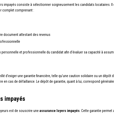
s impayés consiste à sélectionner soigneusement les candidats locataires. Il est 
r complet comprenant :
utre document attestant des revenus
professionnelle
n personnelle et professionnelle du candidat afin d’évaluer sa capacité à assume
lé d’exiger une garantie financière, telle qu’une caution solidaire ou un dépôt d
ire en cas de défaillance. Le dépôt de garantie, quant à lui, correspond généra
rs impayés
ayeurs est de souscrire une
assurance loyers impayés
. Cette garantie permet