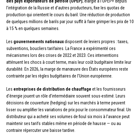
des pays exportateurs de pétrole (OPEP)
, élargie à l’OPEP+ depuis
l’intégration de la Russie et d’autres producteurs, fixe les quotas de
production qui orientent le cours du baril. Une réduction de production
de quelques millions de barils par jour suffit à faire grimper les prix de 10
à 15 % en quelques semaines.
Les
gouvernements nationaux
disposent de leviers propres : taxes,
subventions, boucliers tarifaires. La France a expérimenté ces
mécanismes lors des crises de 2022 et 2023. Ces interventions
atténuent les chocs à court terme, mais leur coût budgétaire limite leur
durabilité. En 2026, la marge de manœuvre des États européens reste
contrainte par les règles budgétaires de l’Union européenne.
Les
entreprises de distribution de chauffage
et les fournisseurs
d’énergie jouent un rôle d’intermédiaire souvent sous-estimé. Leurs
décisions de couverture (hedging) sur les marchés à terme peuvent
lisser ou amplifier les variations de prix pour le consommateur final. Un
distributeur qui a acheté ses volumes de fioul six mois à l’avance peut
maintenir ses tarifs stables même en période de hausse — ou au
contraire répercuter une baisse tardive.