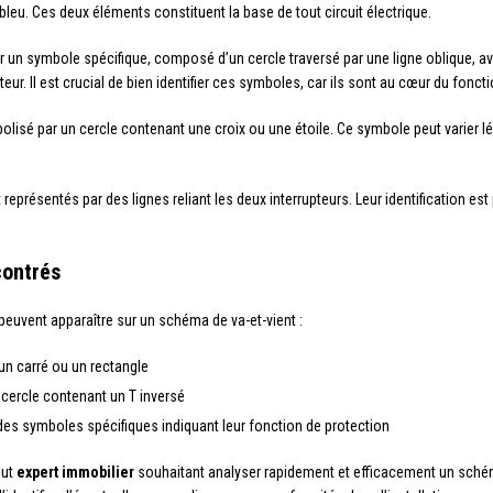
eu. Ces deux éléments constituent la base de tout circuit électrique.
 un symbole spécifique, composé d’un cercle traversé par une ligne oblique, av
eur. Il est crucial de bien identifier ces symboles, car ils sont au cœur du fonct
olisé par un cercle contenant une croix ou une étoile. Ce symbole peut varier l
nt représentés par des lignes reliant les deux interrupteurs. Leur identification
contrés
euvent apparaître sur un schéma de va-et-vient :
un carré ou un rectangle
 cercle contenant un T inversé
r des symboles spécifiques indiquant leur fonction de protection
out
expert immobilier
souhaitant analyser rapidement et efficacement un schém