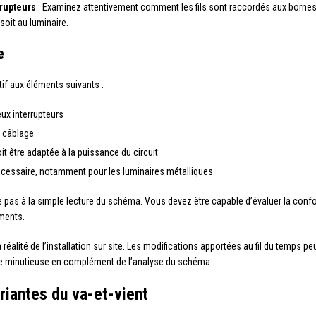
rupteurs
: Examinez attentivement comment les fils sont raccordés aux borne
 soit au luminaire.
e
if aux éléments suivants :
eux interrupteurs
e câblage
oit être adaptée à la puissance du circuit
écessaire, notamment pour les luminaires métalliques
ite pas à la simple lecture du schéma. Vous devez être capable d’évaluer la confo
ements.
réalité de l’installation sur site. Les modifications apportées au fil du temps pe
elle minutieuse en complément de l’analyse du schéma.
riantes du va-et-vient