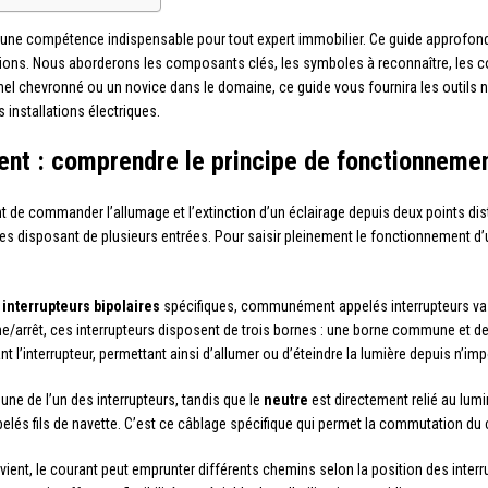
 une compétence indispensable pour tout expert immobilier. Ce guide approfondi
tions. Nous aborderons les composants clés, les symboles à reconnaître, les co
nel chevronné ou un novice dans le domaine, ce guide vous fournira les outils 
 installations électriques.
ent : comprendre le principe de fonctionneme
 de commander l’allumage et l’extinction d’un éclairage depuis deux points dist
ces disposant de plusieurs entrées. Pour saisir pleinement le fonctionnement d’u
x
interrupteurs bipolaires
spécifiques, communément appelés interrupteurs va-e
e/arrêt, ces interrupteurs disposent de trois bornes : une borne commune et d
nt l’interrupteur, permettant ainsi d’allumer ou d’éteindre la lumière depuis n’
ne de l’un des interrupteurs, tandis que le
neutre
est directement relié au lum
ppelés fils de navette. C’est ce câblage spécifique qui permet la commutation du ci
vient, le courant peut emprunter différents chemins selon la position des interru