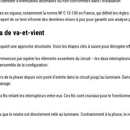
’identifier d’éventuelles anomalies ou non-conformités dans l’installation.
s en vigueur, notamment la norme NF C 15-100 en France, qui définit les règles d
’expert de se tenir informé des dernières mises à jour pour garantir une analyse
a de va-et-vient
uiert une approche structurée. Voici les étapes clés à suivre pour décrypter eff
mmencez par repérer les éléments essentiels du circuit – les deux interrupteurs va
ensemble de la configuration.
rs de la phase depuis son point d’entrée dans le circuit jusqu’au luminaire. Dan
lairage.
ux fils reliant les interrupteurs entre eux. Ces fils sont cruciaux pour le fonctio
 que le neutre est directement relié au luminaire. Contrairement à la phase, le 