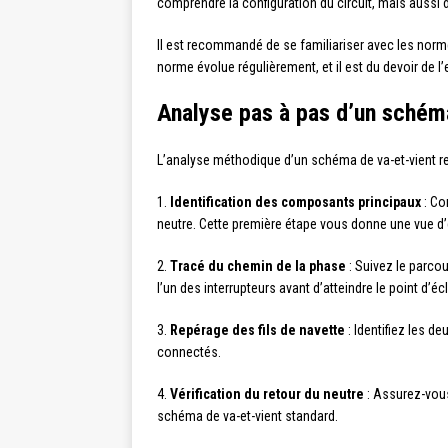
comprendre la configuration du circuit, mais aussi d
Il est recommandé de se familiariser avec les norme
norme évolue régulièrement, et il est du devoir de l
Analyse pas à pas d’un schém
L’analyse méthodique d’un schéma de va-et-vient req
1.
Identification des composants principaux
: Co
neutre. Cette première étape vous donne une vue d’
2.
Tracé du chemin de la phase
: Suivez le parcou
l’un des interrupteurs avant d’atteindre le point d’éc
3.
Repérage des fils de navette
: Identifiez les de
connectés.
4.
Vérification du retour du neutre
: Assurez-vous
schéma de va-et-vient standard.