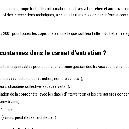
ent qui regroupe toutes les informations relatives à l’entretien et aux travaux 
le suivi des interventions techniques, ainsi que la transmission des informations e
s 2001 pour toutes les copropriétés, quelle que soit leur taille. Il doit être mis 
 contenues dans le carnet d’entretien ?
ents indispensables pour assurer une bonne gestion des travaux et anticiper les
é (adresse, date de construction, nombre de lots…),
rs, chaudière collective, espaces verts…),
réation de la copropriété, avec les dates d’intervention et les prestataires conce
vaux à venir,
chéances,
(syndic, prestataires, architecte…).