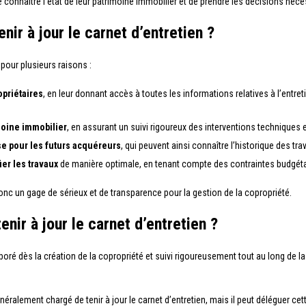
connaître l’état de leur patrimoine immobilier et de prendre les décisions néce
nir à jour le carnet d’entretien ?
 pour plusieurs raisons :
priétaires
, en leur donnant accès à toutes les informations relatives à l’entr
moine immobilier
, en assurant un suivi rigoureux des interventions techniques e
e pour les futurs acquéreurs
, qui peuvent ainsi connaître l’historique des tra
ier les travaux
de manière optimale, en tenant compte des contraintes budgétair
donc un gage de sérieux et de transparence pour la gestion de la copropriété.
ir à jour le carnet d’entretien ?
laboré dès la création de la copropriété et suivi rigoureusement tout au long de l
énéralement chargé de tenir à jour le carnet d’entretien, mais il peut déléguer 