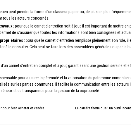
retien peut prendre la forme d’un classeur papier ou, de plus en plus fréquemment
ar tous les acteurs concernés.
travaux
: pour que le carnet d’entretien soit à jour, il est important de mettre e
 permet de s’assurer que toutes les informations sont bien consignées et actua
ropriétaires
: pour que le carnet d’entretien remplisse pleinement son rôle, il 
ter à le consulter. Cela peut se faire lors des assemblées générales ou par le bia
n carnet d’entretien complet et à jour, garantissant une gestion sereine et ef
dispensable pour assurer la pérennité et la valorisation du patrimoine immobilier
éalisés sur les parties communes, il facilite la communication entre les acteurs 
 sérieux et de transparence pour la gestion de la copropriété.
oir pour bien acheter et vendre
La caméra thermique : un outil incont