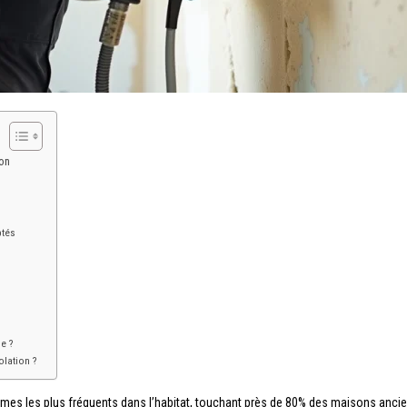
ion
ptés
e ?
olation ?
èmes les plus fréquents dans l’habitat, touchant près de 80% des maisons anci