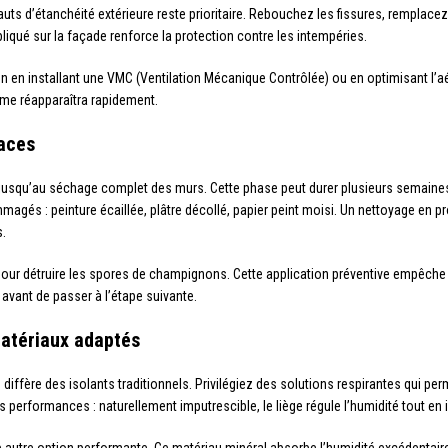
fauts d’étanchéité extérieure reste prioritaire. Rebouchez les fissures, remplacez l
liqué sur la façade renforce la protection contre les intempéries.
n en installant une VMC (Ventilation Mécanique Contrôlée) ou en optimisant l’a
lème réapparaîtra rapidement.
faces
z jusqu’au séchage complet des murs. Cette phase peut durer plusieurs semaines
agés : peinture écaillée, plâtre décollé, papier peint moisi. Un nettoyage en 
s.
 pour détruire les spores de champignons. Cette application préventive empêche
vant de passer à l’étape suivante.
matériaux adaptés
iffère des isolants traditionnels. Privilégiez des solutions respirantes qui perm
 performances : naturellement imputrescible, le liège régule l’humidité tout en