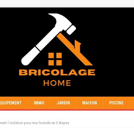
EQUIPEMENT
IMMO
JARDIN
MAISON
PISCINE
ment l isolation pour mur humide en 3 étapes