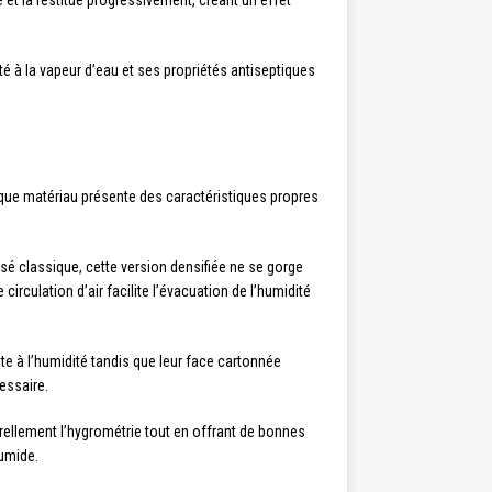
et la restitue progressivement, créant un effet
té à la vapeur d’eau et ses propriétés antiseptiques
ue matériau présente des caractéristiques propres
sé classique, cette version densifiée ne se gorge
circulation d’air facilite l’évacuation de l’humidité
te à l’humidité tandis que leur face cartonnée
cessaire.
rellement l’hygrométrie tout en offrant de bonnes
humide.