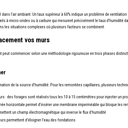
 dans l’air ambiant. Un taux supérieur à 60% indique un problème de ventilation
reils à micro-ondes ou à carbure qui mesurent précisément le taux d’humidité da
ans les situations complexes où plusieurs facteurs se combinent.
icacement vos murs
ement peut commencer selon une méthodologie rigoureuse en trois phases distinct
her
tion de la source d’humidité. Pour les remontées capillaires, plusieurs techniq
rs : des forages sont réalisés tous les 10 à 15 centimètres pour injecter un pro
née horizontale permet d’insérer une membrane imperméable qui bloque les r
mettent un champ électromagnétique qui inverse le flux d’humidité
ieurs permettent d’éloigner l’eau des fondations