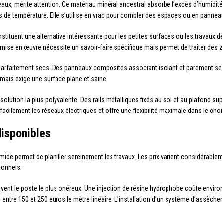
aux, mérite attention. Ce matériau minéral ancestral absorbe l’excès d’humidit
s de température. Elle s’utilise en vrac pour combler des espaces ou en panneau
stituent une alternative intéressante pour les petites surfaces ou les travaux d
 mise en œuvre nécessite un savoir-faire spécifique mais permet de traiter des z
arfaitement secs. Des panneaux composites associant isolant et parement se fi
mais exige une surface plane et saine.
lution la plus polyvalente. Des rails métalliques fixés au sol et au plafond supp
facilement les réseaux électriques et offre une flexibilité maximale dans le cho
disponibles
humide permet de planifier sereinement les travaux. Les prix varient considérabl
ionnels.
uvent le poste le plus onéreux. Une injection de résine hydrophobe coûte enviro
ntre 150 et 250 euros le mètre linéaire. L’installation d’un système d’assèch