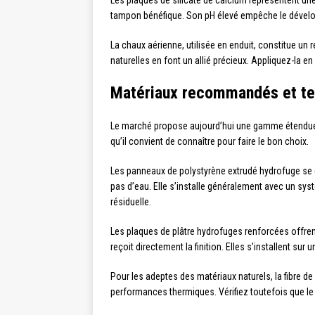
Les plaques de silicate de calcium représentent une
tampon bénéfique. Son pH élevé empêche le dével
La chaux aérienne, utilisée en enduit, constitue un
naturelles en font un allié précieux. Appliquez-la e
Matériaux recommandés et tec
Le marché propose aujourd’hui une gamme étendue 
qu’il convient de connaître pour faire le bon choix.
Les panneaux de polystyrène extrudé hydrofuge se di
pas d’eau. Elle s’installe généralement avec un systè
résiduelle.
Les plaques de plâtre hydrofuges renforcées offrent 
reçoit directement la finition. Elles s’installent su
Pour les adeptes des matériaux naturels, la fibre 
performances thermiques. Vérifiez toutefois que le