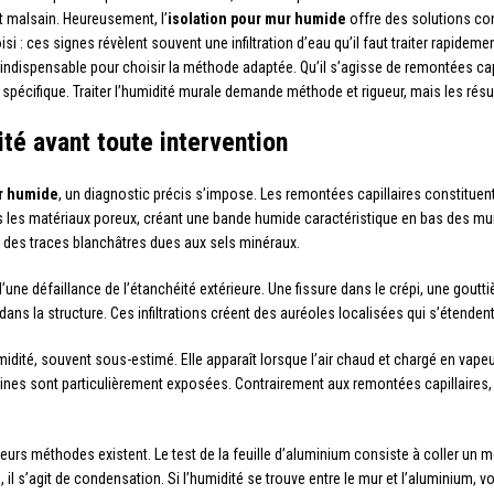
t malsain. Heureusement, l’
isolation pour mur humide
offre des solutions co
si : ces signes révèlent souvent une infiltration d’eau qu’il faut traiter rapideme
re indispensable pour choisir la méthode adaptée. Qu’il s’agisse de remontées cap
spécifique. Traiter l’humidité murale demande méthode et rigueur, mais les résu
ité avant toute intervention
ur humide
, un diagnostic précis s’impose. Les remontées capillaires constituen
ans les matériaux poreux, créant une bande humide caractéristique en bas des
t des traces blanchâtres dues aux sels minéraux.
s d’une défaillance de l’étanchéité extérieure. Une fissure dans le crépi, une go
dans la structure. Ces infiltrations créent des auréoles localisées qui s’étende
dité, souvent sous-estimé. Elle apparaît lorsque l’air chaud et chargé en vape
sines sont particulièrement exposées. Contrairement aux remontées capillaires,
eurs méthodes existent. Le test de la feuille d’aluminium consiste à coller un
, il s’agit de condensation. Si l’humidité se trouve entre le mur et l’aluminium,