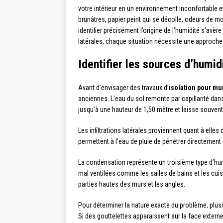
votre intérieur en un environnement inconfortable e
brunâtres, papier peint qui se décolle, odeurs de moi
identifier précisément l’origine de l’humidité s’avè
latérales, chaque situation nécessite une approche 
Identifier les sources d’humid
Avant d’envisager des travaux d’
isolation pour m
anciennes. L’eau du sol remonte par capillarité d
jusqu’à une hauteur de 1,50 mètre et laisse souven
Les infiltrations latérales proviennent quant à elle
permettent à l’eau de pluie de pénétrer directement 
La condensation représente un troisième type d’humi
mal ventilées comme les salles de bains et les cui
parties hautes des murs et les angles.
Pour déterminer la nature exacte du problème, plusi
Si des gouttelettes apparaissent sur la face externe