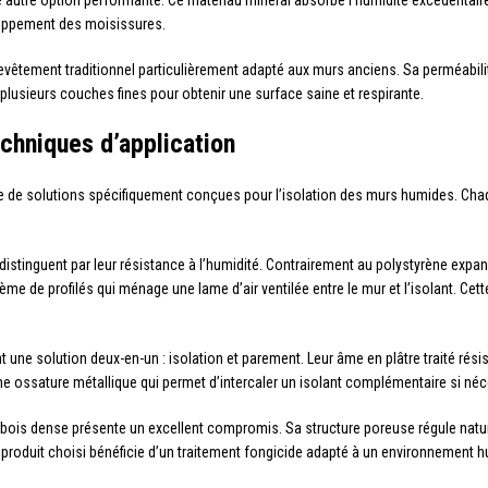
 autre option performante. Ce matériau minéral absorbe l’humidité excédentaire 
oppement des moisissures.
 revêtement traditionnel particulièrement adapté aux murs anciens. Sa perméabili
n plusieurs couches fines pour obtenir une surface saine et respirante.
hniques d’application
de solutions spécifiquement conçues pour l’isolation des murs humides. Chaq
stinguent par leur résistance à l’humidité. Contrairement au polystyrène expan
me de profilés qui ménage une lame d’air ventilée entre le mur et l’isolant. Cette 
une solution deux-en-un : isolation et parement. Leur âme en plâtre traité résis
r une ossature métallique qui permet d’intercaler un isolant complémentaire si né
de bois dense présente un excellent compromis. Sa structure poreuse régule natu
 produit choisi bénéficie d’un traitement fongicide adapté à un environnement 