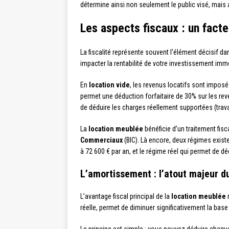
détermine ainsi non seulement le public visé, mais 
Les aspects fiscaux : un fact
La fiscalité représente souvent l’élément décisif d
impacter la rentabilité de votre investissement immo
En
location vide
, les revenus locatifs sont impos
permet une déduction forfaitaire de 30% sur les rev
de déduire les charges réellement supportées (trava
La
location meublée
bénéficie d’un traitement fi
Commerciaux
(BIC). Là encore, deux régimes existe
à 72 600 € par an, et le régime réel qui permet de d
L’amortissement : l’atout majeur 
L’avantage fiscal principal de la
location meublée
r
réelle, permet de diminuer significativement la bas