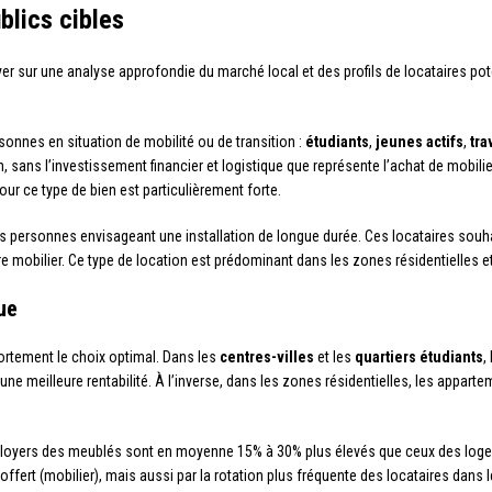
blics cibles
yer sur une analyse approfondie du marché local et des profils de locataires pot
sonnes en situation de mobilité ou de transition :
étudiants
,
jeunes actifs
,
tra
, sans l’investissement financier et logistique que représente l’achat de mobili
our ce type de bien est particulièrement forte.
es personnes envisageant une installation de longue durée. Ces locataires sou
e mobilier. Ce type de location est prédominant dans les zones résidentielles et
ue
fortement le choix optimal. Dans les
centres-villes
et les
quartiers étudiants
,
e meilleure rentabilité. À l’inverse, dans les zones résidentielles, les appar
s loyers des meublés sont en moyenne 15% à 30% plus élevés que ceux des loge
offert (mobilier), mais aussi par la rotation plus fréquente des locataires dans