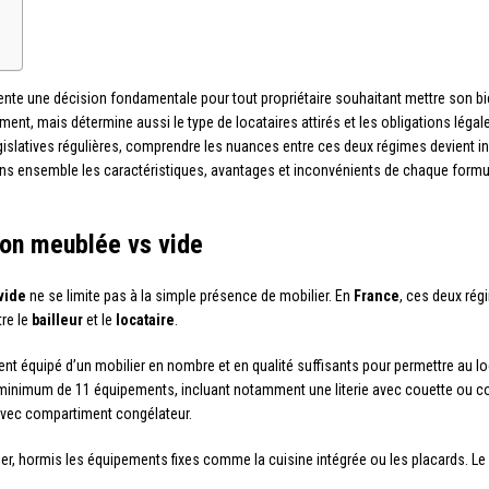
nte une décision fondamentale pour tout propriétaire souhaitant mettre son bie
ssement, mais détermine aussi le type de locataires attirés et les obligations lég
gislatives régulières, comprendre les nuances entre ces deux régimes devient 
ns ensemble les caractéristiques, avantages et inconvénients de chaque formule
ion meublée vs vide
vide
ne se limite pas à la simple présence de mobilier. En
France
, ces deux rég
tre le
bailleur
et le
locataire
.
t équipé d’un mobilier en nombre et en qualité suffisants pour permettre au lo
un minimum de 11 équipements, incluant notamment une literie avec couette ou co
 avec compartiment congélateur.
ier, hormis les équipements fixes comme la cuisine intégrée ou les placards. L