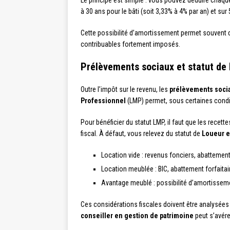
Le principe est simple : vous pouvez déduire chaque 
à 30 ans pour le bâti (soit 3,33% à 4% par an) et sur
Cette possibilité d’amortissement permet souvent de
contribuables fortement imposés.
Prélèvements sociaux et statut de 
Outre l’impôt sur le revenu, les
prélèvements soci
Professionnel
(LMP) permet, sous certaines condi
Pour bénéficier du statut LMP, il faut que les recet
fiscal. À défaut, vous relevez du statut de
Loueur e
Location vide : revenus fonciers, abattement
Location meublée : BIC, abattement forfaitai
Avantage meublé : possibilité d’amortisseme
Ces considérations fiscales doivent être analysées 
conseiller en gestion de patrimoine
peut s’avére