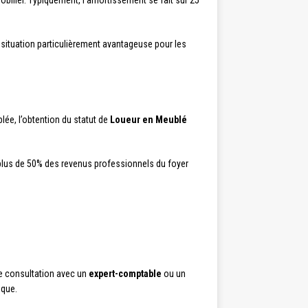
mobilier. Typiquement, l’amortissement se fait sur 25
e situation particulièrement avantageuse pour les
lée, l’obtention du statut de
Loueur en Meublé
nt plus de 50% des revenus professionnels du foyer
ne consultation avec un
expert-comptable
ou un
ique.