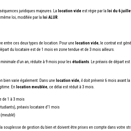
séquences juridiques majeures. La
location vide
est régie par la
loi du 6 juill
 même loi, modifiée par la
loi ALUR
.
ive entre ces deux types de location. Pour une
location vide
, le contrat est gé
départ du locataire est de 1 mois en zone tendue et de 3 mois ailleurs.
ée minimale d’un an, réduite à 9 mois pour les
étudiants
. Le préavis de départ es
son bien varie également. Dans une
location vide
, il doit prévenir 6 mois avant la
gitime. En
location meublée
, ce délai est réduit à 3 mois.
re de 1 à 3 mois
tudiants), préavis locataire d’1 mois
s (meublé)
la souplesse de gestion du bien et doivent être prises en compte dans votre stra