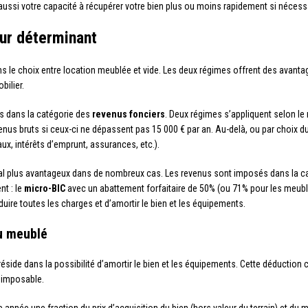
aussi votre capacité à récupérer votre bien plus ou moins rapidement si nécess
eur déterminant
ans le choix entre location meublée et vide. Les deux régimes offrent des avant
bilier.
és dans la catégorie des
revenus fonciers
. Deux régimes s’appliquent selon le
enus bruts si ceux-ci ne dépassent pas 15 000 € par an. Au-delà, ou par choix du
ux, intérêts d’emprunt, assurances, etc.).
scal plus avantageux dans de nombreux cas. Les revenus sont imposés dans la c
nt : le
micro-BIC
avec un abattement forfaitaire de 50% (ou 71% pour les meubl
éduire toutes les charges et d’amortir le bien et les équipements.
du meublé
éside dans la possibilité d’amortir le bien et les équipements. Cette déduction 
e imposable.