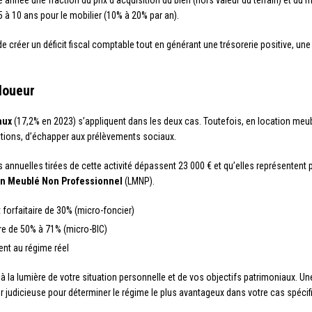
année une fraction du prix d’acquisition du bien (hors valeur du terrain) et du 
 5 à 10 ans pour le mobilier (10% à 20% par an).
 créer un déficit fiscal comptable tout en générant une trésorerie positive, un
loueur
aux
(17,2% en 2023) s’appliquent dans les deux cas. Toutefois, en location meub
tions, d’échapper aux prélèvements sociaux.
tes annuelles tirées de cette activité dépassent 23 000 € et qu’elles représente
n Meublé Non Professionnel
(LMNP).
 forfaitaire de 30% (micro-foncier)
re de 50% à 71% (micro-BIC)
nt au régime réel
à la lumière de votre situation personnelle et de vos objectifs patrimoniaux. U
r judicieuse pour déterminer le régime le plus avantageux dans votre cas spécif